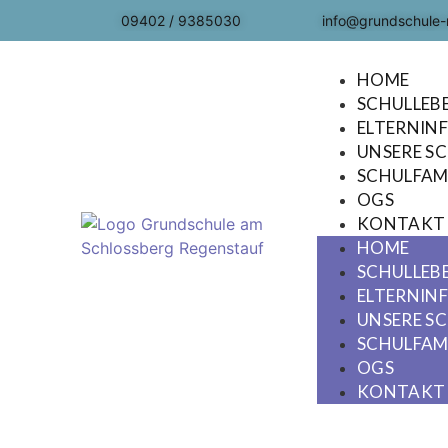
09402 / 9385030
info@grundschule-
HOME
SCHULLEB
ELTERNIN
UNSERE S
SCHULFAMI
OGS
KONTAKT
HOME
SCHULLEB
ELTERNIN
UNSERE S
SCHULFAMI
OGS
KONTAKT