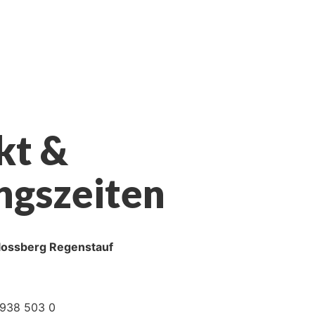
kt &
ngszeiten
lossberg Regenstauf
938 503 0