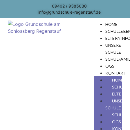
09402 / 9385030
info@grundschule-regenstauf.de
HOME
SCHULLEBE
ELTERNINF
UNSERE
SCHULE
SCHULFAMIL
OGS
KONTAKT
HOME
SCHULL
ELTERN
UNSERE
SCHULE
SCHULFA
OGS
KONTA