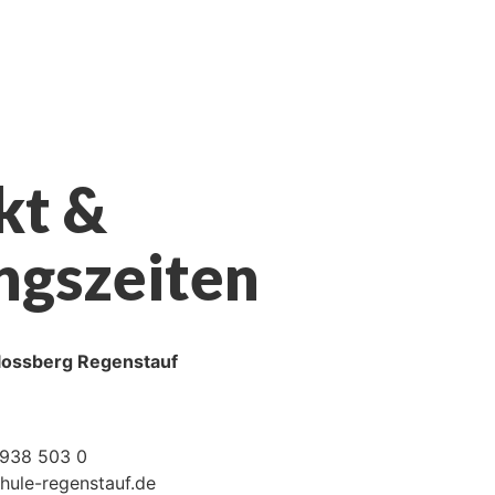
kt &
ngszeiten
lossberg Regenstauf
938 503 0
ule-regenstauf.de