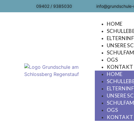
09402 / 9385030
info@grundschule-
HOME
SCHULLEB
ELTERNIN
UNSERE S
SCHULFAMI
OGS
KONTAKT
HOME
SCHULLEB
ELTERNIN
UNSERE S
SCHULFAMI
OGS
KONTAKT